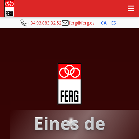
+34.93.883.32.52
ferg@ferg.es
CA
ES
Eines de