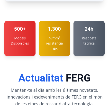
500+
1.300
24h
Models
N/mm²
Resposta
Disponibles
resistència
tècnica
màx.
Actualitat
FERG
Mantén-te al dia amb les últimes novetats,
innovacions i esdeveniments de FERG en el món
de les eines de roscar d'alta tecnologia.