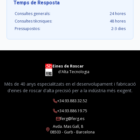
Temps de Resposta
Consultes generals:
24 hores
Consultes tècniques:
48 hores
Pressupostos:
2-3 dies
Eines de Roscar
d'Alta Tecnologia
Més de 40 anys especialitzats en el desenvolupament i fabricació
d'eines de roscar d'alta precisió per a la indústria més exigent.
+34.93.883.32.52
+34.93.886.19.75
ferg@ferg.es
Avda. Mas Galí, 8
08503 - Gurb - Barcelona