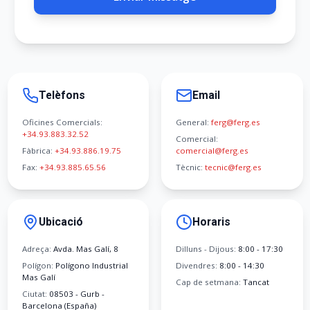
Telèfons
Email
Oficines Comercials:
General:
ferg@ferg.es
+34.93.883.32.52
Comercial:
Fàbrica:
+34.93.886.19.75
comercial@ferg.es
Fax:
+34.93.885.65.56
Tècnic:
tecnic@ferg.es
Ubicació
Horaris
Adreça:
Avda. Mas Galí, 8
Dilluns - Dijous:
8:00 - 17:30
Polígon:
Polígono Industrial
Divendres:
8:00 - 14:30
Mas Galí
Cap de setmana:
Tancat
Ciutat:
08503 - Gurb -
Barcelona (España)