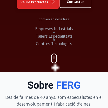
Contactar
Veure Productes
Confien en nosaltres:
Empreses Industrials
Tallers Especialitzats
Centres Tecnològics
Sobre
FERG
Des de fa més de 40 anys, som especialistes en el
desenvolupament i fabricació d'eines